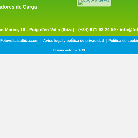
adores de Carga
 Mateo, 18 - Puig d'en Valls (Ibiza) · (+34) 971 93 24 59 · info@f
 FotovoltaicaIbiza.com |
Aviso legal y política de privacidad |
Política de cooki
Diseño web: EiviARS