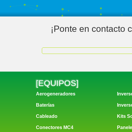
¡Ponte en contacto 
[
EQUIPOS
]
EQ
Aerogeneradores
Invers
Baterías
Invers
Cableado
Kits S
Conectores MC4
Panele