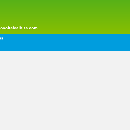
otovoltaicaibiza.com
es