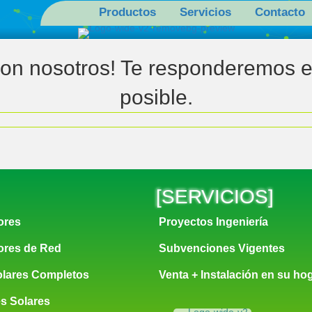
Productos
Servicios
Contacto
con nosotros! Te responderemos 
posible.
UIPOS
[
SERVICIOS
]
ores
Proyectos Ingeniería
ores de Red
Subvenciones Vigentes
olares Completos
Venta + Instalación en su ho
s Solares