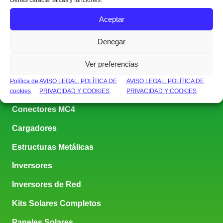
ciertas características y funciones.
Aceptar
[
EQUIPOS
]
Denegar
Aerogeneradores
Ver preferencias
Baterías
Política de
AVISO LEGAL, POLÍTICA DE
AVISO LEGAL, POLÍTICA DE
Cableado
cookies
PRIVACIDAD Y COOKIES
PRIVACIDAD Y COOKIES
Conectores MC4
Cargadores
Estructuras Metálicas
Inversores
Inversores de Red
Kits Solares Completos
Paneles Solares