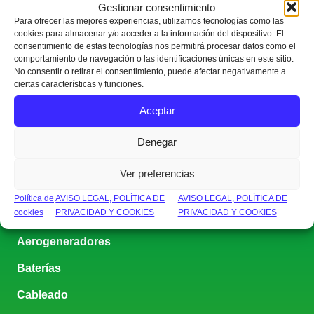
0 / 180
Gestionar consentimiento
Para ofrecer las mejores experiencias, utilizamos tecnologías como las
cookies para almacenar y/o acceder a la información del dispositivo. El
consentimiento de estas tecnologías nos permitirá procesar datos como el
comportamiento de navegación o las identificaciones únicas en este sitio.
No consentir o retirar el consentimiento, puede afectar negativamente a
ciertas características y funciones.
Aceptar
Enviar
Denegar
Ver preferencias
Política de
AVISO LEGAL, POLÍTICA DE
AVISO LEGAL, POLÍTICA DE
[
EQUIPOS
]
cookies
PRIVACIDAD Y COOKIES
PRIVACIDAD Y COOKIES
Aerogeneradores
Baterías
Cableado